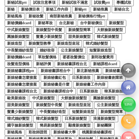
新秘試妝ptt
試妝注意事項
新秘試妝不滿意
試妝費ptt
專櫃試妝
新秘
新秘價目表
新秘工作內容
新秘ptt
新秘推薦
新秘台北
新秘風格
新秘妝髮
南部新秘推薦
新秘價格行情ptt
新秘價錢dcard
新秘單妝
台北新秘
台中新秘價位
新娘髮型
中式新娘髮型
新娘髮型中長髮
新娘髮型簡單
大餅臉新娘髮型
圓臉新娘髮型
髮量少新娘髮型
甜美新娘髮型
韓式新娘髮型
新娘造型
新娘髮型教學
新娘造型皇冠
韓式婚紗髮型
中長髮婚紗造型
婚紗妝容
公主新娘髮型
短髮新娘造型
新秘價錢dcard
單妝髮價格
婆婆妝髮價位
新郎妝髮費用
妝髮造型價格
新秘評價
新娘秘書課程台北
新秘課程dcard
新娘秘書課程ptt
新娘秘書課程台中
新北新秘推薦
新娘秘書是什麼
新娘秘書怎麼接案
新娘秘書紅包
日系新娘妝
新娘秘書創業班
新娘秘書怎麼接案
新娘秘書是什麼
新娘秘書工作內容
新娘秘書課程台北
新娘秘書課程台中
日系新娘妝
韓系新娘妝髮
歐美新娘妝
中式新娘髮型
大餅臉新娘髮型
圓臉新娘髮型
甜美新娘髮型
新娘髮型中長髮
新娘造型皇冠
公主新娘髮型
LINE
髮量少新娘髮型
中長髮婚紗造型
短髮新娘造型
新娘髮型簡單
韓式婚紗髮型
韓式新娘髮型
日系新娘髮型
浪漫新娘髮型
國字臉新娘髮型
簡易新娘髮型
顯瘦新娘髮型
新秘團隊
新秘風格
彩妝師證照
新娘秘書大學
桃園新娘秘書課程