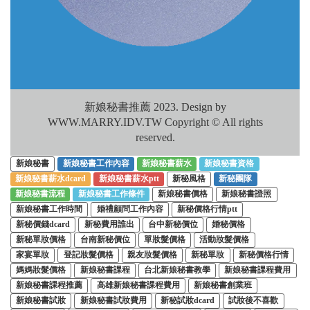
新娘秘書推薦 2023. Design by
WWW.MARRY.IDV.TW Copyright © All rights
reserved.
新娘秘書
新娘秘書工作內容
新娘秘書薪水
新娘秘書資格
新娘秘書薪水dcard
新娘秘書薪水ptt
新秘風格
新秘團隊
新娘秘書流程
新娘秘書工作條件
新娘秘書價格
新娘秘書證照
新娘秘書工作時間
婚禮顧問工作內容
新秘價格行情ptt
新秘價錢dcard
新秘費用誰出
台中新秘價位
婚秘價格
新秘單妝價格
台南新秘價位
單妝髮價格
活動妝髮價格
家宴單妝
登記妝髮價格
親友妝髮價格
新秘單妝
新秘價格行情
媽媽妝髮價格
新娘秘書課程
台北新娘秘書教學
新娘秘書課程費用
新娘秘書課程推薦
高雄新娘秘書課程費用
新娘秘書創業班
新娘秘書試妝
新娘秘書試妝費用
新秘試妝dcard
試妝後不喜歡