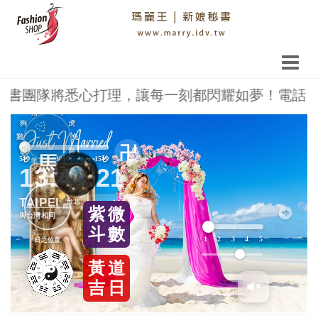
將悉心打理，讓每一刻都閃耀如夢！電話 0913-036-
鼠
豬
牛
Previous
Next
狗
虎
雞
兔
卍
猴
龍
馬
5秒
10秒
15秒
羊
蛇
13:44:21
TAIPEI
東
西
紫
微
與台灣相同
斗
數
1
2
3
4
5
日之位置
黃
道
吉
日