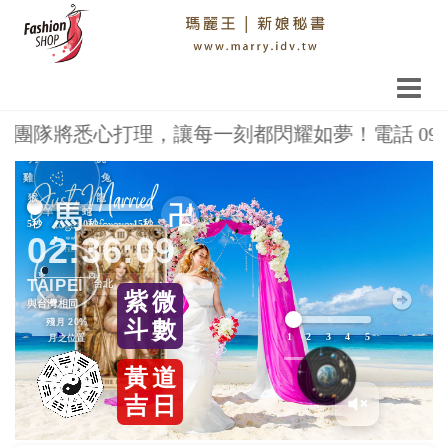
悉心打理，讓每一刻都閃耀如夢！電話 0913-036-3
鼠
豬
牛
狗
虎
Previous
Next
雞
兔
猴
龍
馬
卍
羊
蛇
5秒
10秒
15秒
02:36:09
東
西
TAIPEI
紫
微
與台灣相同
殘月 20%
斗
數
1
2
3
4
5
月之位置
黃
道
吉
日