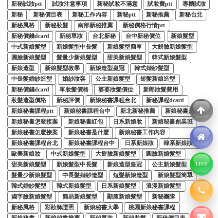
新秘試妝ptt
試妝注意事項
新秘試妝不滿意
試妝費ptt
專櫃試妝
新秘
新秘價目表
新秘工作內容
新秘ptt
新秘推薦
新秘台北
新秘風格
新秘妝髮
南部新秘推薦
新秘價格行情ptt
新秘價錢dcard
新秘單妝
台北新秘
台中新秘價位
新娘髮型
中式新娘髮型
新娘髮型中長髮
新娘髮型簡單
大餅臉新娘髮型
圓臉新娘髮型
髮量少新娘髮型
甜美新娘髮型
韓式新娘髮型
新娘造型
新娘髮型教學
新娘造型皇冠
韓式婚紗髮型
中長髮婚紗造型
婚紗妝容
公主新娘髮型
短髮新娘造型
新秘價錢dcard
單妝髮價格
婆婆妝髮價位
新郎妝髮費用
妝髮造型價格
新秘評價
新娘秘書課程台北
新秘課程dcard
新娘秘書課程ptt
新娘秘書課程台中
新北新秘推薦
新娘秘書是什麼
新娘秘書怎麼接案
新娘秘書紅包
日系新娘妝
新娘秘書創業班
新娘秘書怎麼接案
新娘秘書是什麼
新娘秘書工作內容
新娘秘書課程台北
新娘秘書課程台中
日系新娘妝
韓系新娘妝髮
歐美新娘妝
中式新娘髮型
大餅臉新娘髮型
圓臉新娘髮型
甜美新娘髮型
新娘髮型中長髮
新娘造型皇冠
公主新娘髮型
LINE
髮量少新娘髮型
中長髮婚紗造型
短髮新娘造型
新娘髮型簡單
韓式婚紗髮型
韓式新娘髮型
日系新娘髮型
浪漫新娘髮型
國字臉新娘髮型
簡易新娘髮型
顯瘦新娘髮型
新秘團隊
新秘風格
彩妝師證照
新娘秘書大學
桃園新娘秘書課程