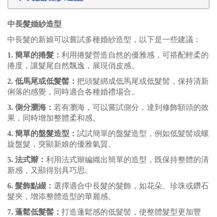
中長髮婚紗造型
中長髮的新娘可以嘗試多種婚紗造型，以下是一些建議：
1. 簡單的捲髮：
利用捲髮營造自然的優雅感，可搭配輕柔的
捲度，讓髮尾自然飄逸，展現俏皮感。
2. 低馬尾或低髮髻：
把頭髮綁成低馬尾或低髮髻，保持清新
俐落的感覺，同時適合各種婚禮場合。
3. 側分瀏海：
若有瀏海，可以嘗試側分，達到修飾額頭的效
果，同時增加整體柔和感。
4. 簡單的盤髮造型：
試試簡單的盤髮造型，例如低髮髻或螺
旋盤髮，突顯新娘的優雅氣質。
5. 法式辮：
利用法式辮編織出簡單的造型，既保持整體的清
新感，又顯得別具巧思。
6. 髮飾點綴：
選擇適合中長髮的髮飾，如花朵、珍珠或鑽石
髮夾，增添整體造型的華麗感。
7. 蓬鬆低髮髻：
打造蓬鬆感的低髮髻，使整體髮型更加豐