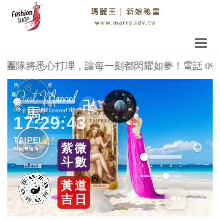
悉心打理，讓每一刻都閃耀如夢！電話 0913-036-3
鼠
豬
牛
Previous
Next
狗
虎
雞
兔
卍
猴
龍
馬
5秒
10秒
15秒
羊
蛇
17:29:44
TAIPEI
東
西
紫
微
與台灣相同
斗
數
1
2
3
4
5
日之位置
黃
道
吉
日