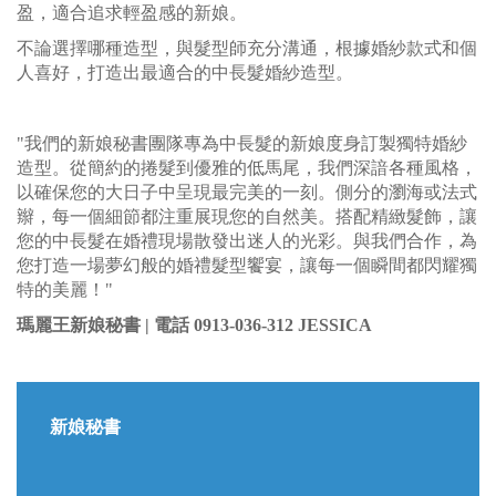
盈，適合追求輕盈感的新娘。
不論選擇哪種造型，與髮型師充分溝通，根據婚紗款式和個
人喜好，打造出最適合的中長髮婚紗造型。
"我們的新娘秘書團隊專為中長髮的新娘度身訂製獨特婚紗
造型。從簡約的捲髮到優雅的低馬尾，我們深諳各種風格，
以確保您的大日子中呈現最完美的一刻。側分的瀏海或法式
辮，每一個細節都注重展現您的自然美。搭配精緻髮飾，讓
您的中長髮在婚禮現場散發出迷人的光彩。與我們合作，為
您打造一場夢幻般的婚禮髮型饗宴，讓每一個瞬間都閃耀獨
特的美麗！"
瑪麗王新娘秘書 |
電話 0913-036-312 JESSICA
新娘秘書