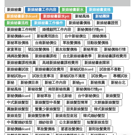
新娘秘書
新娘秘書工作內容
新娘秘書薪水
新娘秘書資格
新娘秘書薪水dcard
新娘秘書薪水ptt
新秘風格
新秘團隊
新娘秘書流程
新娘秘書工作條件
新娘秘書價格
新娘秘書證照
新娘秘書工作時間
婚禮顧問工作內容
新秘價格行情ptt
新秘價錢dcard
新秘費用誰出
台中新秘價位
婚秘價格
新秘單妝價格
台南新秘價位
單妝髮價格
活動妝髮價格
家宴單妝
登記妝髮價格
親友妝髮價格
新秘單妝
新秘價格行情
媽媽妝髮價格
新娘秘書課程
台北新娘秘書教學
新娘秘書課程費用
新娘秘書課程推薦
高雄新娘秘書課程費用
新娘秘書創業班
新娘秘書試妝
新娘秘書試妝費用
新秘試妝dcard
試妝後不喜歡
新秘試妝ptt
試妝注意事項
新秘試妝不滿意
試妝費ptt
專櫃試妝
新秘
新秘價目表
新秘工作內容
新秘ptt
新秘推薦
新秘台北
新秘風格
新秘妝髮
南部新秘推薦
新秘價格行情ptt
新秘價錢dcard
新秘單妝
台北新秘
台中新秘價位
新娘髮型
中式新娘髮型
新娘髮型中長髮
新娘髮型簡單
大餅臉新娘髮型
圓臉新娘髮型
髮量少新娘髮型
甜美新娘髮型
韓式新娘髮型
新娘造型
新娘髮型教學
新娘造型皇冠
韓式婚紗髮型
中長髮婚紗造型
婚紗妝容
公主新娘髮型
短髮新娘造型
新秘價錢dcard
單妝髮價格
婆婆妝髮價位
新郎妝髮費用