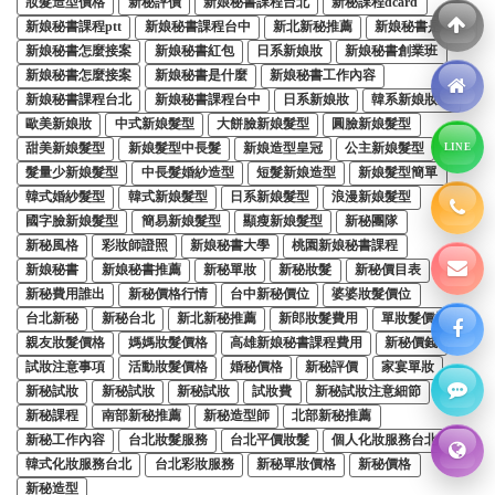
妝髮造型價格
新秘評價
新娘秘書課程台北
新秘課程dcard
新娘秘書課程ptt
新娘秘書課程台中
新北新秘推薦
新娘秘書是什麼
新娘秘書怎麼接案
新娘秘書紅包
日系新娘妝
新娘秘書創業班
新娘秘書怎麼接案
新娘秘書是什麼
新娘秘書工作內容
新娘秘書課程台北
新娘秘書課程台中
日系新娘妝
韓系新娘妝髮
歐美新娘妝
中式新娘髮型
大餅臉新娘髮型
圓臉新娘髮型
甜美新娘髮型
新娘髮型中長髮
新娘造型皇冠
公主新娘髮型
LINE
髮量少新娘髮型
中長髮婚紗造型
短髮新娘造型
新娘髮型簡單
韓式婚紗髮型
韓式新娘髮型
日系新娘髮型
浪漫新娘髮型
國字臉新娘髮型
簡易新娘髮型
顯瘦新娘髮型
新秘團隊
新秘風格
彩妝師證照
新娘秘書大學
桃園新娘秘書課程
新娘秘書
新娘秘書推薦
新秘單妝
新秘妝髮
新秘價目表
新秘費用誰出
新秘價格行情
台中新秘價位
婆婆妝髮價位
台北新秘
新秘台北
新北新秘推薦
新郎妝髮費用
單妝髮價格
親友妝髮價格
媽媽妝髮價格
高雄新娘秘書課程費用
新秘價錢
試妝注意事項
活動妝髮價格
婚秘價格
新秘評價
家宴單妝
新秘試妝
新秘試妝
新秘試妝
試妝費
新秘試妝注意細節
新秘課程
南部新秘推薦
新秘造型師
北部新秘推薦
新秘工作內容
台北妝髮服務
台北平價妝髮
個人化妝服務台北
韓式化妝服務台北
台北彩妝服務
新秘單妝價格
新秘價格
新秘造型